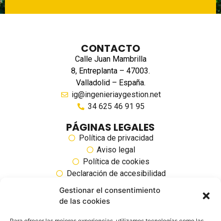
CONTACTO
Calle Juan Mambrilla
8, Entreplanta – 47003.
Valladolid – España.
ig@ingenieriaygestion.net
34 625 46 91 95
PÁGINAS LEGALES
Política de privacidad
Aviso legal
Política de cookies
Declaración de accesibilidad
Gestionar el consentimiento
SIGUENOS EN REDES SOCIALES
de las cookies
Para ofrecer las mejores experiencias, utilizamos tecnologías como las